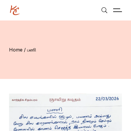
Skip
to
the
content
Home
பணி