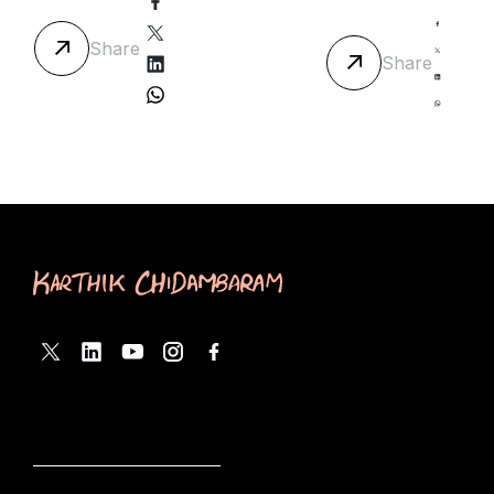
அடுத்து?
இராசேந்திரன்
Share
ஐயா
Share