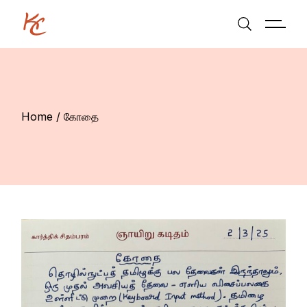
Skip
to
the
content
Home
கோதை