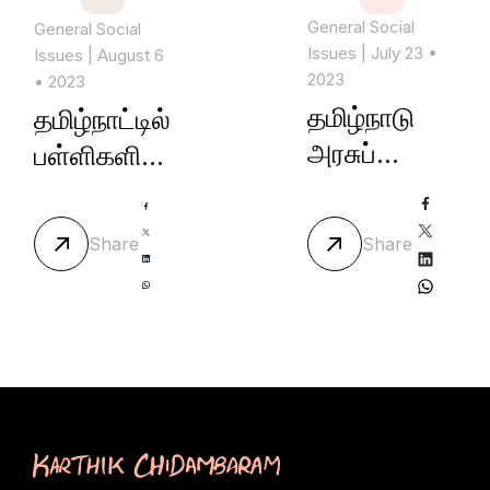
General Social
General Social
Issues
| July 23 •
Issues
| August 6
2023
• 2023
தமிழ்நாடு
தமிழ்நாட்டில்
அரசுப்
பள்ளிகளின்
பணியாளர்
நிலை
தேர்வாணயம்
Share
Share
(T.N.P.S.C)