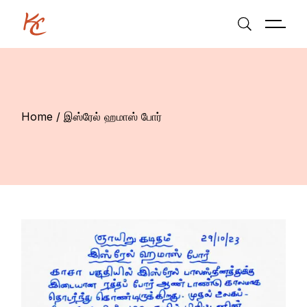
Skip
to
the
content
Home
இஸ்ரேல் ஹமாஸ் போர்