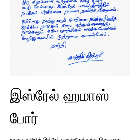
இஸ்ரேல் ஹமாஸ்
போர்
காசா பகுதியில் இஸ்ரேல் பாலஸ்தீனத்துக்கு இடையான